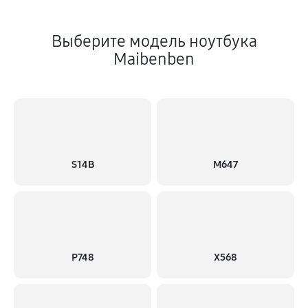
Выберите модель ноутбука
Maibenben
S14B
M647
P748
X568