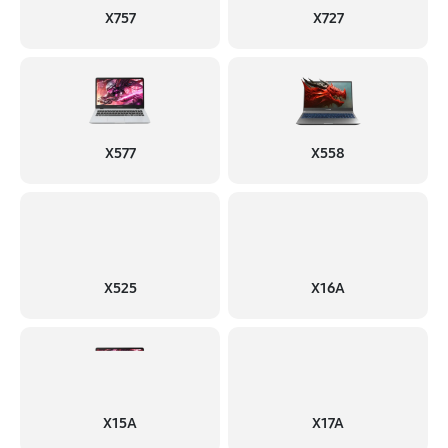
X757
X727
X577
X558
X525
X16A
X15A
X17A