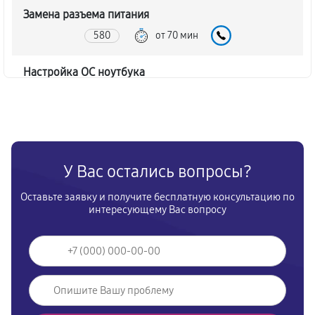
Замена разъема питания
580
от 70 мин
Настройка ОС ноутбука
940
от 50 мин
Ремонт южного моста ноутбука
1730
от 60 мин
У Вас остались вопросы?
Замена шлейфа ноутбука
Оставьте заявку и получите бесплатную консультацию по
810
от 80 мин
интересующему Вас вопросу
Ремонт вебкамеры ноутбука
860
от 80 мин
Установка драйверов Windows