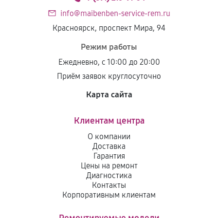
Ремонт цепи питания ноутбука
info@maibenben-service-rem.ru
2880
от 70 мин
Красноярск, проспект Мира, 94
Режим работы
Замена разъёмов (HDMI, DVI, Дисплей порта)
Ежедневно, с 10:00 до 20:00
690
от 60 мин
Приём заявок круглосуточно
Замена HDD (замена жёсткого диска)
Карта сайта
580
от 30 мин
Клиентам центра
Замена USB порта ноутбука
О компании
Доставка
1140
от 30 мин
Гарантия
Цены на ремонт
Замена звуковой карты
Диагностика
Контакты
1710
от 70 мин
Корпоративным клиентам
Замена кулера ноутбука