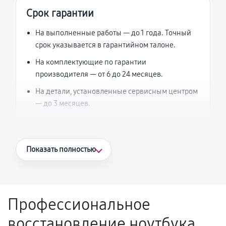
Срок гарантии
На выполненные работы — до 1 года. Точный
срок указывается в гарантийном талоне.
На комплектующие по гарантии
производителя — от 6 до 24 месяцев.
На детали, установленные сервисным центром
— до 3 месяцев.
Что считается гарантийным случаем
Показать полностью
Повторное возникновение неисправности,
напрямую связанной с выполненным
ремонтом.
Профессиональное
Поломка установленной детали при
восстановление ноутбука
нормальной эксплуатации в течение