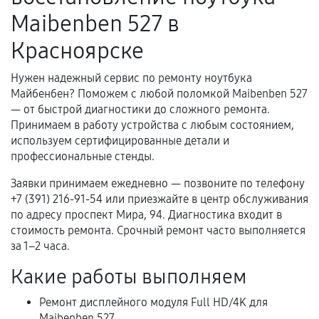
гарантийного срока.
Maibenben 527 в
Несоответствие комплектующей заявленным
Красноярске
техническим характеристикам.
Нужен надежный сервис по ремонту ноутбука
Майбенбен? Поможем с любой поломкой Maibenben 527
Документы для подтверждения
— от быстрой диагностики до сложного ремонта.
гарантии
Принимаем в работу устройства с любым состоянием,
используем сертифицированные детали и
Гарантийный талон.
профессиональные стенды.
Акт выполненных работ с датой, перечнем
Заявки принимаем ежедневно — позвоните по телефону
услуг и сроком гарантии.
+7 (391) 216-91-54 или приезжайте в центр обслуживания
по адресу проспект Мира, 94. Диагностика входит в
Документы на установленные комплектующие
стоимость ремонта. Срочный ремонт часто выполняется
и кассовый чек.
за 1–2 часа.
Какие работы выполняем
Расширенная гарантия
Ремонт дисплейного модуля Full HD/4K для
Maibenben 527.