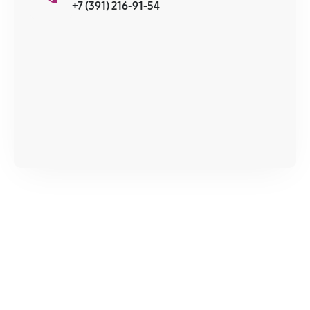
+7 (391) 216-91-54
сервисный центр ответственности не несет.