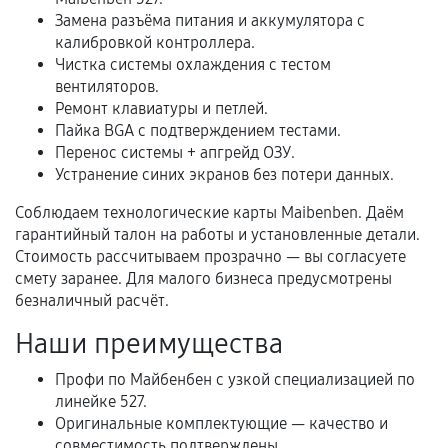
В некоторых случаях возможно оформление
Замена разъёма питания и аккумулятора с
расширенной гарантии. Стоимость, сроки и
калибровкой контроллера.
условия продления согласовываются отдельно и
Чистка системы охлаждения с тестом
фиксируются в документах.
вентиляторов.
Ремонт клавиатуры и петлей.
Пайка BGA с подтверждением тестами.
Перенос системы + апгрейд ОЗУ.
Когда гарантия не действует
Устранение синих экранов без потери данных.
Нарушение правил эксплуатации,
Соблюдаем технологические карты Maibenben. Даём
механические повреждения, попадание влаги,
гарантийный талон на работы и установленные детали.
перегрев, коррозия.
Стоимость рассчитываем прозрачно — вы согласуете
смету заранее. Для малого бизнеса предусмотрены
Самостоятельный ремонт или вмешательство
безналичный расчёт.
третьих лиц.
Наши преимущества
Естественный износ деталей, если иное не
предусмотрено отдельно.
Профи по Майбенбен с узкой специализацией по
линейке 527.
Обращение после окончания гарантийного
Оригинальные комплектующие — качество и
срока.
совместимость подтверждены.