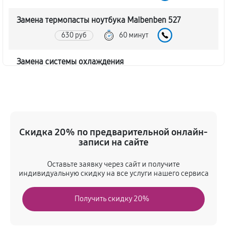
Замена термопасты ноутбука Maibenben 527
630 руб
60 минут
Замена системы охлаждения
920 руб
60 минут
Замена процессора ноутбука Maibenben 527
1730 руб
60 минут
Скидка 20% по предварительной онлайн-
записи на сайте
Замена оперативной памяти
920 руб
30 минут
Оставьте заявку через сайт и получите
индивидуальную скидку на все услуги нашего сервиса
Замена звуковой карты
Получить скидку 20%
1610 руб
100 минут