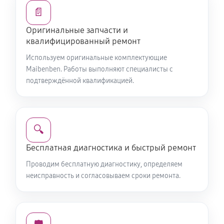
Ремонт экрана ноутбука Maibenben 527
📄
1500 руб
60 минут
Оригинальные запчасти и
квалифицированный ремонт
Установка операционной системы
Используем оригинальные комплектующие
780 руб
60 минут
Maibenben. Работы выполняют специалисты с
подтверждённой квалификацией.
Установка драйверов ноутбука Maibenben 527
220 руб
60 минут
Ремонт петель экрана
🔍
1270 руб
60 минут
Бесплатная диагностика и быстрый ремонт
Проводим бесплатную диагностику, определяем
неисправность и согласовываем сроки ремонта.