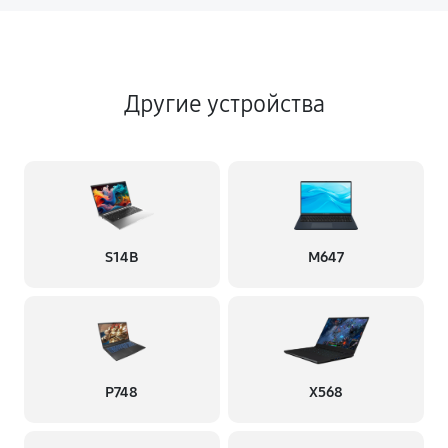
Другие устройства
S14B
M647
P748
X568