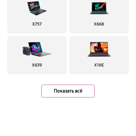
X757
X668
X639
X16E
Показать всё