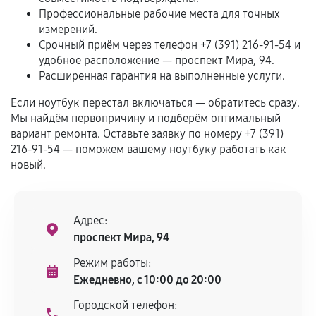
Программные сбои, если это не указано в
Профессиональные рабочие места для точных
отдельных условиях.
измерений.
Срочный приём через телефон +7 (391) 216-91-54 и
удобное расположение — проспект Мира, 94.
Расширенная гарантия на выполненные услуги.
Если комплектующие куплены
самостоятельно
Если ноутбук перестал включаться — обратитесь сразу.
Мы найдём первопричину и подберём оптимальный
Гарантия на выполненные работы может
вариант ремонта. Оставьте заявку по номеру +7 (391)
сохраняться полностью или частично, если
216-91-54 — поможем вашему ноутбуку работать как
новый.
соблюдены следующие условия:
Предоставленные детали подходят по
техническим параметрам и не имеют внешних
дефектов.
Адрес:
проспект Мира, 94
Установка была выполнена нашим сервисным
центром.
Режим работы:
При этом гарантия на сами комплектующие
Ежедневно, с 10:00 до 20:00
остается на стороне производителя или
Городской телефон:
продавца. За качество сторонних деталей