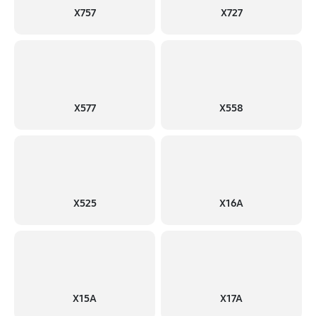
X757
X727
X577
X558
X525
X16A
X15A
X17A