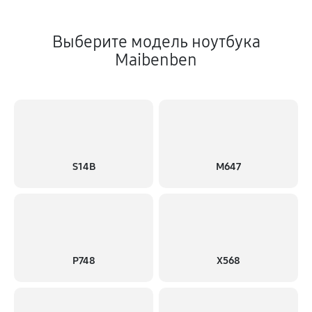
Выберите модель ноутбука
Maibenben
S14B
M647
P748
X568